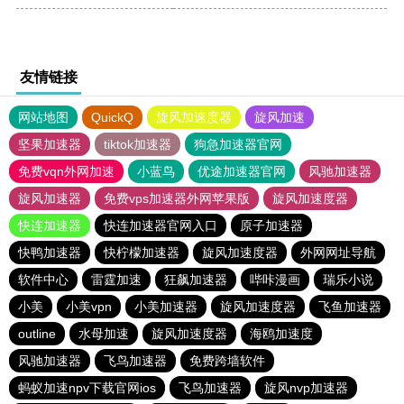
友情链接
网站地图
QuickQ
旋风加速度器
旋风加速
坚果加速器
tiktok加速器
狗急加速器官网
免费vqn外网加速
小蓝鸟
优途加速器官网
风驰加速器
旋风加速器
免费vps加速器外网苹果版
旋风加速度器
快连加速器
快连加速器官网入口
原子加速器
快鸭加速器
快柠檬加速器
旋风加速度器
外网网址导航
软件中心
雷霆加速
狂飙加速器
哔咔漫画
瑞乐小说
小美
小美vpn
小美加速器
旋风加速度器
飞鱼加速器
outline
水母加速
旋风加速度器
海鸥加速度
风驰加速器
飞鸟加速器
免费跨墙软件
蚂蚁加速npv下载官网ios
飞鸟加速器
旋风nvp加速器