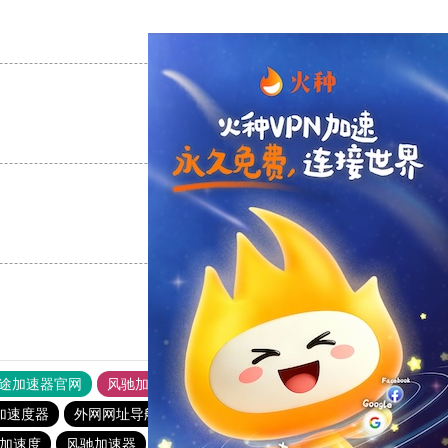
支持
[0]
反对
[0]
支持
[0]
反对
[0]
支持
[0]
反对
[0]
途加速器官网
风驰加速器
旋风加速器
加速度器
外网网址导航
软件中心
雷霆加速
狂飙加速器
加速度
风驰加速器
飞鸟加速器
免费跨墙软件