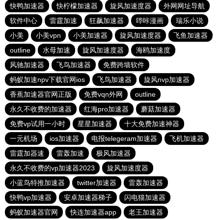
快鸭加速器
快柠檬加速器
旋风加速度器
外网网址导航
软件中心
雷霆加速
狂飙加速器
哔咔漫画
瑞乐小说
小美
小美vpn
小美加速器
旋风加速度器
飞鱼加速器
outline
水母加速
旋风加速度器
海鸥加速度
风驰加速器
飞鸟加速器
免费跨墙软件
蚂蚁加速npv下载官网ios
飞鸟加速器
旋风nvp加速器
香蕉加速器官网正版
免费vqn外网
outline
永久不收费的加速器
红海pro加速器
蘑菇加速器
免费vp试用一小时
星星加速器
十大免费加速神器
一元机场
ios加速器
电报telegeram加速器
飞机加速器
雷霆加器速
雷轰加速
极风加速器
永久不收费的vp加速器2023
旋风加速度器
小蓝鸟特推加速器
twitter加速器
雷轰加速器
快鸭vp加速器
安卓加速器梯子
闪电猫加速器
蚂蚁加速器官网
快连加速器app
老王加速器