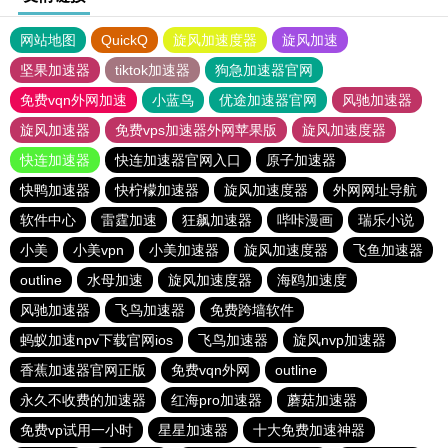
网站地图
QuickQ
旋风加速度器
旋风加速
坚果加速器
tiktok加速器
狗急加速器官网
免费vqn外网加速
小蓝鸟
优途加速器官网
风驰加速器
旋风加速器
免费vps加速器外网苹果版
旋风加速度器
快连加速器
快连加速器官网入口
原子加速器
快鸭加速器
快柠檬加速器
旋风加速度器
外网网址导航
软件中心
雷霆加速
狂飙加速器
哔咔漫画
瑞乐小说
小美
小美vpn
小美加速器
旋风加速度器
飞鱼加速器
outline
水母加速
旋风加速度器
海鸥加速度
风驰加速器
飞鸟加速器
免费跨墙软件
蚂蚁加速npv下载官网ios
飞鸟加速器
旋风nvp加速器
香蕉加速器官网正版
免费vqn外网
outline
永久不收费的加速器
红海pro加速器
蘑菇加速器
免费vp试用一小时
星星加速器
十大免费加速神器