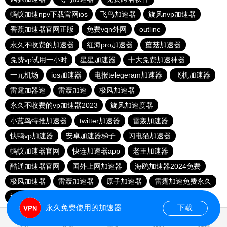
蚂蚁加速npv下载官网ios
飞鸟加速器
旋风nvp加速器
香蕉加速器官网正版
免费vqn外网
outline
永久不收费的加速器
红海pro加速器
蘑菇加速器
免费vp试用一小时
星星加速器
十大免费加速神器
一元机场
ios加速器
电报telegeram加速器
飞机加速器
雷霆加器速
雷轰加速
极风加速器
永久不收费的vp加速器2023
旋风加速度器
小蓝鸟特推加速器
twitter加速器
雷轰加速器
快鸭vp加速器
安卓加速器梯子
闪电猫加速器
蚂蚁加速器官网
快连加速器app
老王加速器
酷通加速器官网
国外上网加速器
海鸥加速器2024免费
极风加速器
雷轰加速器
原子加速器
雷霆加速免费永久
旋风加速器官网
每天试用一小时加速器
永久免费使用的加速器
下载
0.024129s
首页
安卓
苹果
排行
推荐