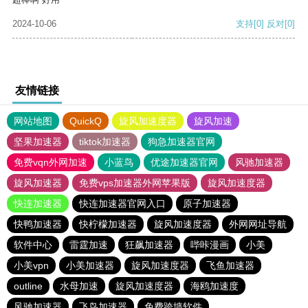
2024-10-06
支持
[0]
反对
[0]
友情链接
网站地图
QuickQ
旋风加速度器
旋风加速
坚果加速器
tiktok加速器
狗急加速器官网
免费vqn外网加速
小蓝鸟
优途加速器官网
风驰加速器
旋风加速器
免费vps加速器外网苹果版
旋风加速度器
快连加速器
快连加速器官网入口
原子加速器
快鸭加速器
快柠檬加速器
旋风加速度器
外网网址导航
软件中心
雷霆加速
狂飙加速器
哔咔漫画
小美
小美vpn
小美加速器
旋风加速度器
飞鱼加速器
outline
水母加速
旋风加速度器
海鸥加速度
风驰加速器
飞鸟加速器
免费跨墙软件