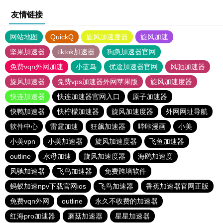
友情链接
网站地图
QuickQ
旋风加速度器
旋风加速
坚果加速器
tiktok加速器
狗急加速器官网
免费vqn外网加速
小蓝鸟
优途加速器官网
风驰加速器
旋风加速器
免费vps加速器外网苹果版
旋风加速度器
快连加速器
快连加速器官网入口
原子加速器
快鸭加速器
快柠檬加速器
旋风加速度器
外网网址导航
软件中心
雷霆加速
狂飙加速器
哔咔漫画
小美
小美vpn
小美加速器
旋风加速度器
飞鱼加速器
outline
水母加速
旋风加速度器
海鸥加速度
风驰加速器
飞鸟加速器
免费跨墙软件
蚂蚁加速npv下载官网ios
飞鸟加速器
香蕉加速器官网正版
免费vqn外网
outline
永久不收费的加速器
红海pro加速器
蘑菇加速器
星星加速器