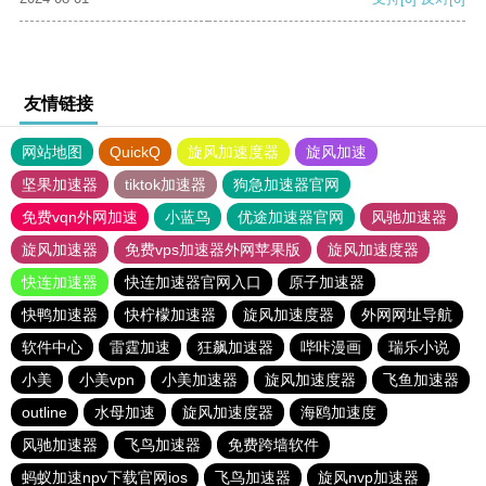
友情链接
网站地图
QuickQ
旋风加速度器
旋风加速
坚果加速器
tiktok加速器
狗急加速器官网
免费vqn外网加速
小蓝鸟
优途加速器官网
风驰加速器
旋风加速器
免费vps加速器外网苹果版
旋风加速度器
快连加速器
快连加速器官网入口
原子加速器
快鸭加速器
快柠檬加速器
旋风加速度器
外网网址导航
软件中心
雷霆加速
狂飙加速器
哔咔漫画
瑞乐小说
小美
小美vpn
小美加速器
旋风加速度器
飞鱼加速器
outline
水母加速
旋风加速度器
海鸥加速度
风驰加速器
飞鸟加速器
免费跨墙软件
蚂蚁加速npv下载官网ios
飞鸟加速器
旋风nvp加速器