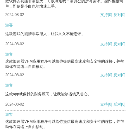
款软件的功能非常强大，可以满足我日常办公的所有需求。操作也很简
单，即使是小白也能快速上手。
2024-08-02
支持
[0]
反对
[0]
游客
这款游戏的剧情非常感人，让我久久不能忘怀。
2024-08-02
支持
[0]
反对
[0]
游客
这款加速器VPM应用程序可以给你提供最高速度和安全性的连接，并帮
助你在网络上自由移动。
2024-08-02
支持
[0]
反对
[0]
游客
这款app就像我的财务顾问，让我能够省钱又省心。
2024-08-02
支持
[0]
反对
[0]
游客
这款加速器VPM应用程序可以给你提供最高速度和安全性的连接，并帮
助你在网络上自由移动。