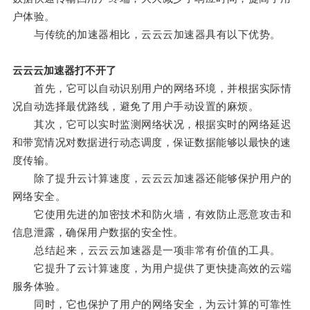
户体验。
与传统的加速器相比，云云云加速器具有以下优势。
云云云加速器打不开了
首先，它可以自动识别用户的网络环境，并根据实际情
况自动选择最优路线，避免了用户手动设置的麻烦。
其次，它可以实时监测网络状况，根据实时的网络延迟
和带宽情况对数据进行动态调度，保证数据能够以最快的速
度传输。
除了提升云计算速度，云云云加速器还能够保护用户的
网络安全。
它使用先进的加密技术和防火墙，有效防止恶意攻击和
信息泄露，确保用户数据的安全性。
总结起来，云云云加速器是一项非常有价值的工具。
它提升了云计算速度，为用户提供了更快捷高效的云端
服务体验。
同时，它也保护了用户的网络安全，为云计算的可靠性