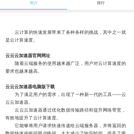
简介
排行
云计算的快速发展带来了各种各样的挑战，其中之一就
是云计算速度。
云云云加速器官网网址
随着云端服务的使用越来越广泛，用户对云计算速度的
要求也越来越高。
云云云加速器电脑版下载
为了满足用户的需求，出现了一种新一代的工具——云
云云加速器。
云云云加速器通过优化数据传输路径和提升网络带宽，
有效地提升了云计算速度。
它能够将用户请求快速传递给云端服务器，并将返回的
数据快速传输回用户终端，大大减少了响应时间，提高了用