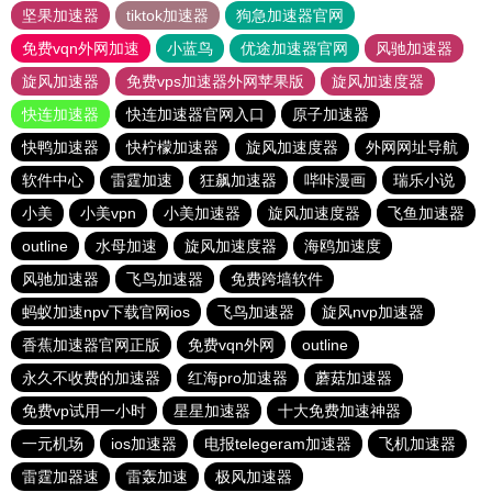
坚果加速器
tiktok加速器
狗急加速器官网
免费vqn外网加速
小蓝鸟
优途加速器官网
风驰加速器
旋风加速器
免费vps加速器外网苹果版
旋风加速度器
快连加速器
快连加速器官网入口
原子加速器
快鸭加速器
快柠檬加速器
旋风加速度器
外网网址导航
软件中心
雷霆加速
狂飙加速器
哔咔漫画
瑞乐小说
小美
小美vpn
小美加速器
旋风加速度器
飞鱼加速器
outline
水母加速
旋风加速度器
海鸥加速度
风驰加速器
飞鸟加速器
免费跨墙软件
蚂蚁加速npv下载官网ios
飞鸟加速器
旋风nvp加速器
香蕉加速器官网正版
免费vqn外网
outline
永久不收费的加速器
红海pro加速器
蘑菇加速器
免费vp试用一小时
星星加速器
十大免费加速神器
一元机场
ios加速器
电报telegeram加速器
飞机加速器
雷霆加器速
雷轰加速
极风加速器